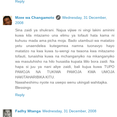
Reply
Mzee wa Changamoto
Wednesday, 31 December,
2008
Sina zaidi ya shukrani. Najua vijiwe ni vingi lakini aminini
kuwa kila mtazamo una elimu ya tofauti hata kama ni
kuhusu mada ama picha moja. Bado utambuzi wa matatizo
yetu unaendelea kutegemea namna tuonavyo hayo
matatizo na kwa kuwa tu-wengi na twaona kwa mitazamo
tofauti, tunaishia kuwa na mchanganyiko na mkanganyiko
wa masuluhisho na hilo husaidia kupata lililo bora zaidi. Na
hapa si juu ya nani aliye zaidi, bali kujua kuwa TUPO
PAMOJA NA TUKIWA PAMOJA KWA UMOJA
HAKITAHARIBIKA KITU.
Nawaheshimu nyote na uwepo wenu ukingali wahitajika.
Blessings
Reply
Fadhy Mtanga
Wednesday, 31 December, 2008