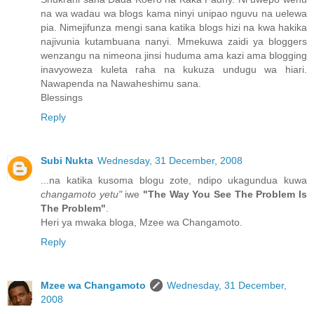
na wa wadau wa blogs kama ninyi unipao nguvu na uelewa
pia. Nimejifunza mengi sana katika blogs hizi na kwa hakika
najivunia kutambuana nanyi. Mmekuwa zaidi ya bloggers
wenzangu na nimeona jinsi huduma ama kazi ama blogging
inavyoweza kuleta raha na kukuza undugu wa hiari.
Nawapenda na Nawaheshimu sana.
Blessings
Reply
Subi Nukta
Wednesday, 31 December, 2008
...na katika kusoma blogu zote, ndipo ukagundua kuwa
changamoto yetu"
iwe
"The Way You See The Problem Is
The Problem"
.
Heri ya mwaka bloga, Mzee wa Changamoto.
Reply
Mzee wa Changamoto
Wednesday, 31 December,
2008