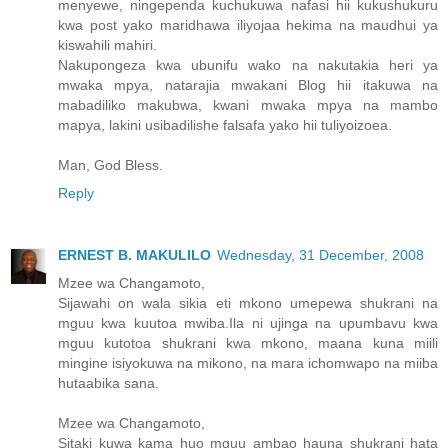
menyewe, ningependa kuchukuwa nafasi hii kukushukuru
kwa post yako maridhawa iliyojaa hekima na maudhui ya
kiswahili mahiri.
Nakupongeza kwa ubunifu wako na nakutakia heri ya
mwaka mpya, natarajia mwakani Blog hii itakuwa na
mabadiliko makubwa, kwani mwaka mpya na mambo
mapya, lakini usibadilishe falsafa yako hii tuliyoizoea.
Man, God Bless.
Reply
ERNEST B. MAKULILO
Wednesday, 31 December, 2008
Mzee wa Changamoto,
Sijawahi on wala sikia eti mkono umepewa shukrani na
mguu kwa kuutoa mwiba.Ila ni ujinga na upumbavu kwa
mguu kutotoa shukrani kwa mkono, maana kuna miili
mingine isiyokuwa na mikono, na mara ichomwapo na miiba
hutaabika sana.
Mzee wa Changamoto,
Sitaki kuwa kama huo mguu ambao hauna shukrani hata