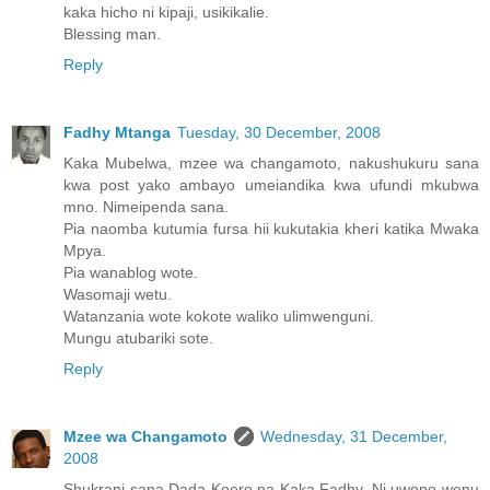
kaka hicho ni kipaji, usikikalie.
Blessing man.
Reply
Fadhy Mtanga
Tuesday, 30 December, 2008
Kaka Mubelwa, mzee wa changamoto, nakushukuru sana
kwa post yako ambayo umeiandika kwa ufundi mkubwa
mno. Nimeipenda sana.
Pia naomba kutumia fursa hii kukutakia kheri katika Mwaka
Mpya.
Pia wanablog wote.
Wasomaji wetu.
Watanzania wote kokote waliko ulimwenguni.
Mungu atubariki sote.
Reply
Mzee wa Changamoto
Wednesday, 31 December,
2008
Shukrani sana Dada Koero na Kaka Fadhy. Ni uwepo wenu