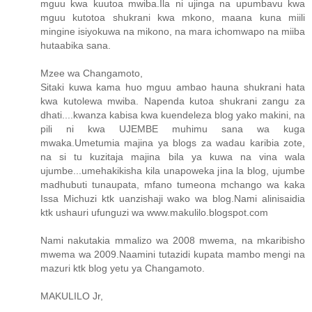
mguu kwa kuutoa mwiba.Ila ni ujinga na upumbavu kwa
mguu kutotoa shukrani kwa mkono, maana kuna miili
mingine isiyokuwa na mikono, na mara ichomwapo na miiba
hutaabika sana.
Mzee wa Changamoto,
Sitaki kuwa kama huo mguu ambao hauna shukrani hata
kwa kutolewa mwiba. Napenda kutoa shukrani zangu za
dhati....kwanza kabisa kwa kuendeleza blog yako makini, na
pili ni kwa UJEMBE muhimu sana wa kuga
mwaka.Umetumia majina ya blogs za wadau karibia zote,
na si tu kuzitaja majina bila ya kuwa na vina wala
ujumbe...umehakikisha kila unapoweka jina la blog, ujumbe
madhubuti tunaupata, mfano tumeona mchango wa kaka
Issa Michuzi ktk uanzishaji wako wa blog.Nami alinisaidia
ktk ushauri ufunguzi wa www.makulilo.blogspot.com
Nami nakutakia mmalizo wa 2008 mwema, na mkaribisho
mwema wa 2009.Naamini tutazidi kupata mambo mengi na
mazuri ktk blog yetu ya Changamoto.
MAKULILO Jr,