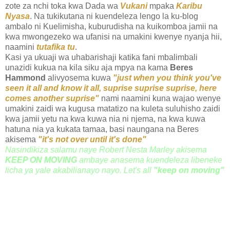
zote za nchi toka kwa Dada wa
Vukani
mpaka
Karibu
Nyasa
. Na tukikutana ni kuendeleza lengo la ku-blog
ambalo ni Kuelimisha, kuburudisha na kuikomboa jamii na
kwa mwongezeko wa ufanisi na umakini kwenye nyanja hii,
naamini
tutafika tu
.
Kasi ya ukuaji wa uhabarishaji katika fani mbalimbali
unazidi kukua na kila siku aja mpya na kama
Beres
Hammond
alivyosema kuwa
"just when you think you've
seen it all and know it all, suprise suprise suprise, here
comes another suprise"
nami naamini kuna wajao wenye
umakini zaidi wa kugusa matatizo na kuleta suluhisho zaidi
kwa jamii yetu na kwa kuwa nia ni njema, na kwa kuwa
hatuna nia ya kukata tamaa, basi naungana na Beres
akisema
"it's not over until it's done"
Nasindikiza salamu naye Robert Nesta Marley akisema
KEEP ON MOVING
ambaye anasema kuendeleza libeneke
licha ya yale akabilianayo nayo. Let's all
"keep on moving"