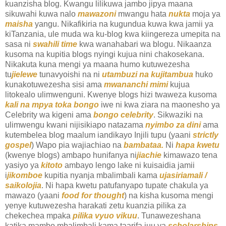
kuanzisha blog. Kwangu lilikuwa jambo jipya maana
sikuwahi kuwa nalo
mawazoni
mwangu hata
nukta
moja ya
maisha
yangu. Nikafikiria na kugundua kuwa kwa jamii ya
kiTanzania, ule muda wa ku-blog kwa kiingereza umepita na
sasa ni
swahili time
kwa wanahabari wa blogu. Nikaanza
kusoma na kupitia blogs nyingi kujua nini chakosekana.
Nikakuta kuna mengi ya maana humo kutuwezesha
tu
jielewe
tunavyoishi na ni
utambuzi na kujitambua
huko
kunakotuwezesha sisi ama
mwananchi mimi
kujua
litokealo ulimwenguni. Kwenye blogs hizi twaweza kusoma
kali na mpya toka bongo
iwe ni kwa ziara na maonesho ya
Celebrity wa kigeni ama
bongo celebrity
. Sikwaziki na
ulimwengu kwani nijisikiapo natazama
nyimbo za dini
ama
kutembelea blog maalum iandikayo Injili tupu (yaani
strictly
gospel
) Wapo pia wajiachiao na
bambataa.
Ni
hapa kwetu
(kwenye blogs) ambapo hunifanya ni
jiachie
kimawazo tena
yasiyo ya
kitoto
ambayo lengo lake ni kuisaidia jamii
i
jikomboe
kupitia nyanja mbalimbali kama
ujasiriamali /
saikolojia
. Ni hapa kwetu patufanyapo tupate chakula ya
mawazo (yaani
food for thought
) na kisha kusoma mengi
yenye kutuwezesha harakati zetu kuanzia pilika za
chekechea mpaka
pilika vyuo vikuu
. Tunawezeshana
katika mambo mbalimbali kama taarifa juu ya
scholarships