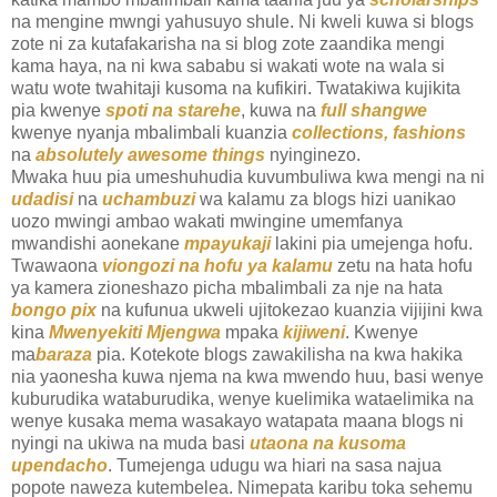
na mengine mwngi yahusuyo shule. Ni kweli kuwa si blogs
zote ni za kutafakarisha na si blog zote zaandika mengi
kama haya, na ni kwa sababu si wakati wote na wala si
watu wote twahitaji kusoma na kufikiri. Twatakiwa kujikita
pia kwenye
spoti na starehe
, kuwa na
full shangwe
kwenye nyanja mbalimbali kuanzia
collections, fashions
na
absolutely awesome things
nyinginezo.
Mwaka huu pia umeshuhudia kuvumbuliwa kwa mengi na ni
udadisi
na
uchambuzi
wa kalamu za blogs hizi uanikao
uozo mwingi ambao wakati mwingine umemfanya
mwandishi aonekane
mpayukaji
lakini pia umejenga hofu.
Twawaona
viongozi na hofu ya kalamu
zetu na hata hofu
ya kamera zioneshazo picha mbalimbali za nje na hata
bongo pix
na kufunua ukweli ujitokezao kuanzia vijijini kwa
kina
Mwenyekiti Mjengwa
mpaka
kijiweni
. Kwenye
ma
baraza
pia. Kotekote blogs zawakilisha na kwa hakika
nia yaonesha kuwa njema na kwa mwendo huu, basi wenye
kuburudika wataburudika, wenye kuelimika wataelimika na
wenye kusaka mema wasakayo watapata maana blogs ni
nyingi na ukiwa na muda basi
utaona na kusoma
upendacho
. Tumejenga udugu wa hiari na sasa najua
popote naweza kutembelea. Nimepata karibu toka sehemu