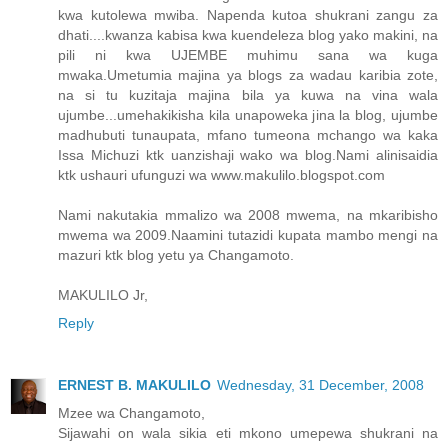
kwa kutolewa mwiba. Napenda kutoa shukrani zangu za
dhati....kwanza kabisa kwa kuendeleza blog yako makini, na
pili ni kwa UJEMBE muhimu sana wa kuga
mwaka.Umetumia majina ya blogs za wadau karibia zote,
na si tu kuzitaja majina bila ya kuwa na vina wala
ujumbe...umehakikisha kila unapoweka jina la blog, ujumbe
madhubuti tunaupata, mfano tumeona mchango wa kaka
Issa Michuzi ktk uanzishaji wako wa blog.Nami alinisaidia
ktk ushauri ufunguzi wa www.makulilo.blogspot.com
Nami nakutakia mmalizo wa 2008 mwema, na mkaribisho
mwema wa 2009.Naamini tutazidi kupata mambo mengi na
mazuri ktk blog yetu ya Changamoto.
MAKULILO Jr,
Reply
ERNEST B. MAKULILO
Wednesday, 31 December, 2008
Mzee wa Changamoto,
Sijawahi on wala sikia eti mkono umepewa shukrani na