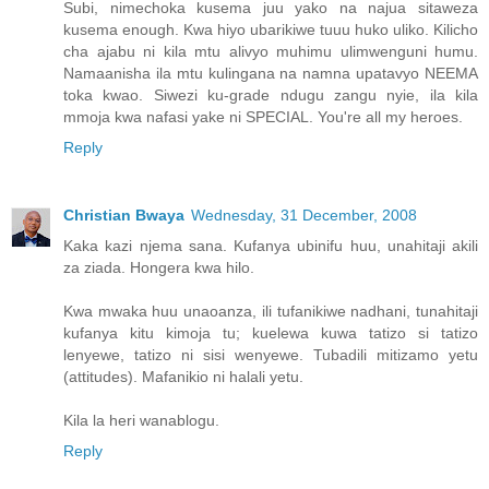
Subi, nimechoka kusema juu yako na najua sitaweza
kusema enough. Kwa hiyo ubarikiwe tuuu huko uliko. Kilicho
cha ajabu ni kila mtu alivyo muhimu ulimwenguni humu.
Namaanisha ila mtu kulingana na namna upatavyo NEEMA
toka kwao. Siwezi ku-grade ndugu zangu nyie, ila kila
mmoja kwa nafasi yake ni SPECIAL. You're all my heroes.
Reply
Christian Bwaya
Wednesday, 31 December, 2008
Kaka kazi njema sana. Kufanya ubinifu huu, unahitaji akili
za ziada. Hongera kwa hilo.
Kwa mwaka huu unaoanza, ili tufanikiwe nadhani, tunahitaji
kufanya kitu kimoja tu; kuelewa kuwa tatizo si tatizo
lenyewe, tatizo ni sisi wenyewe. Tubadili mitizamo yetu
(attitudes). Mafanikio ni halali yetu.
Kila la heri wanablogu.
Reply