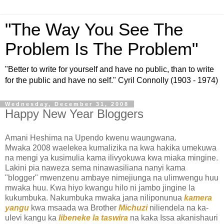
"The Way You See The
Problem Is The Problem"
"Better to write for yourself and have no public, than to write
for the public and have no self." Cyril Connolly (1903 - 1974)
Wednesday, December 31, 2008
Happy New Year Bloggers
Amani Heshima na Upendo kwenu waungwana.
Mwaka 2008 waelekea kumalizika na kwa hakika umekuwa
na mengi ya kusimulia kama ilivyokuwa kwa miaka mingine.
Lakini pia naweza sema ninawasiliana nanyi kama
"blogger" mwenzenu ambaye nimejiunga na ulimwengu huu
mwaka huu. Kwa hiyo kwangu hilo ni jambo jingine la
kukumbuka. Nakumbuka mwaka jana niliponunua
kamera
yangu
kwa msaada wa Brother
Michuzi
niliendela na ka-
ulevi kangu ka
libeneke la taswira
na kaka Issa akanishauri